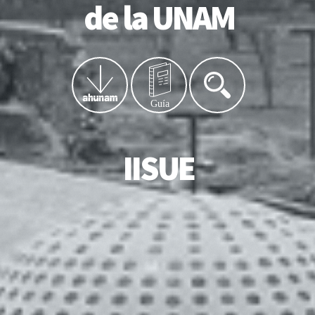
de la UNAM
More
More
Buscar
IISUE