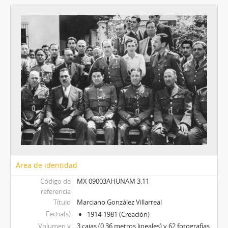
Área de identidad
Código de
MX 09003AHUNAM 3.11
referencia
Título
Marciano González Villarreal
Fecha(s)
1914-1981 (Creación)
Volumen y
3 cajas (0.36 metros lineales) y 62 fotografías