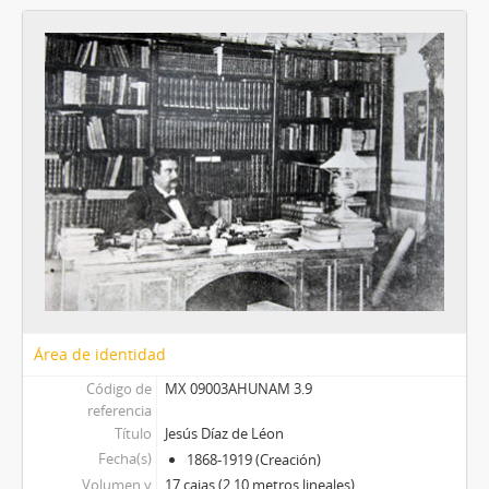
Área de identidad
Código de
MX 09003AHUNAM 3.9
referencia
Título
Jesús Díaz de Léon
Fecha(s)
1868-1919 (Creación)
Volumen y
17 cajas (2.10 metros lineales)