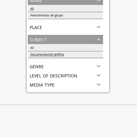
All
Panorámicas de grupo
1
place
subject
All
Documentación gráfica
1
genre
level of description
media type