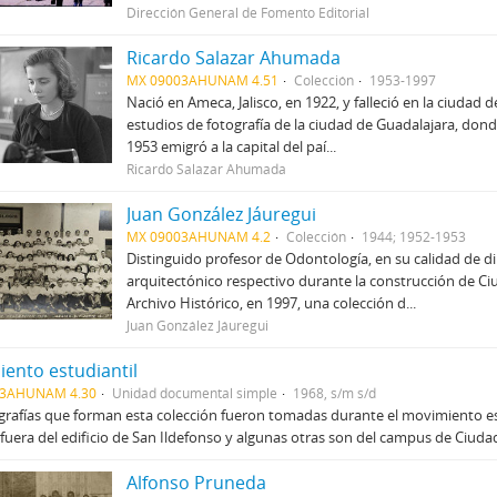
Dirección General de Fomento Editorial
Ricardo Salazar Ahumada
MX 09003AHUNAM 4.51
Colección
1953-1997
Nació en Ameca, Jalisco, en 1922, y falleció en la ciudad
estudios de fotografía de la ciudad de Guadalajara, donde
1953 emigró a la capital del paí...
Ricardo Salazar Ahumada
Juan González Jáuregui
MX 09003AHUNAM 4.2
Colección
1944; 1952-1953
Distinguido profesor de Odontología, en su calidad de di
arquitectónico respectivo durante la construcción de Ci
Archivo Histórico, en 1997, una colección d...
Juan González Jáuregui
ento estudiantil
03AHUNAM 4.30
Unidad documental simple
1968, s/m s/d
grafías que forman esta colección fueron tomadas durante el movimiento es
fuera del edificio de San Ildefonso y algunas otras son del campus de Ciudad 
Alfonso Pruneda