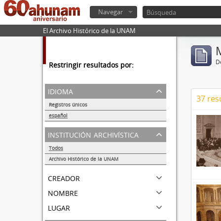
Navegar
El Archivo Histórico de la UNAM
De
Restringir resultados por:
idioma
37 res
Registros únicos
40
español
40
institución archivística
Todos
Archivo Histórico de la UNAM
40
creador
nombre
lugar