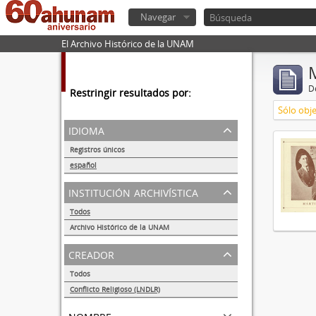
Navegar
El Archivo Histórico de la UNAM
De
Restringir resultados por:
Sólo obje
idioma
Registros únicos
1
español
1
institución archivística
Todos
Archivo Histórico de la UNAM
1
creador
Todos
Conflicto Religioso (LNDLR)
1
nombre