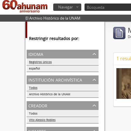
Navegar
El Archivo Histórico de la UNAM
De
Restringir resultados por:
idioma
1 resu
Registros únicos
1
español
1
institución archivística
Todos
Archivo Histórico de la UNAM
1
creador
Todos
Vito Alessio Robles
1
nombre