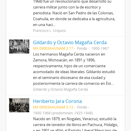
1968) fue un revolucionario que desarrolló su
carrera militar junto con la de escritor y
periodista. Nació en San Pedro de las Colonias,
Coahuila, en donde se dedicaba a la agricultura,
en una haci...
Francisco L. Urquizo
Gildardo y Octavio Magaña Cerda
MX 09003AHUNAM 3.17
Fondo
1900-1967
Los hermanos Magaña Cerda nacieron en
Zamora, Michoacán, en 1891 y 1896,
respectivamente, hijos de un comerciante
acomodado de ideas liberales. Gildardo estudió
en el seminario diocesano de esa ciudad y
posteriormente la carrera de comercio en Est...
Gildardo y Octavio Magaña Cerda
Heriberto Jara Corona
MX 09003AHUNAM 3.13
Fondo
1900-1968 (predominan: 1925-1948)
Nacido en 1879, en Nogales, Veracruz, estudió la
carrera de tenedor de libros en Pachuca, Hidalgo,
y en 1901 se afilió al Partido Liberal Mexicano de