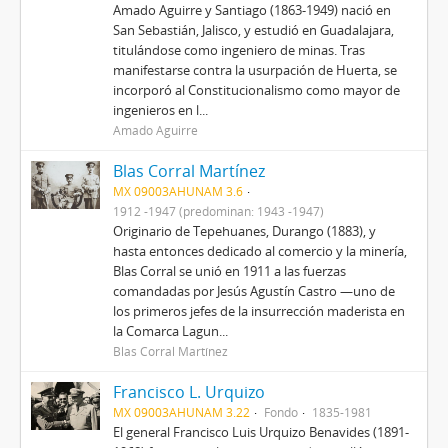
Amado Aguirre y Santiago (1863-1949) nació en
San Sebastián, Jalisco, y estudió en Guadalajara,
titulándose como ingeniero de minas. Tras
manifestarse contra la usurpación de Huerta, se
incorporó al Constitucionalismo como mayor de
ingenieros en l...
Amado Aguirre
Blas Corral Martínez
MX 09003AHUNAM 3.6
1912 -1947 (predominan: 1943 -1947)
Originario de Tepehuanes, Durango (1883), y
hasta entonces dedicado al comercio y la minería,
Blas Corral se unió en 1911 a las fuerzas
comandadas por Jesús Agustín Castro —uno de
los primeros jefes de la insurrección maderista en
la Comarca Lagun...
Blas Corral Martínez
Francisco L. Urquizo
MX 09003AHUNAM 3.22
Fondo
1835-1981
El general Francisco Luis Urquizo Benavides (1891-