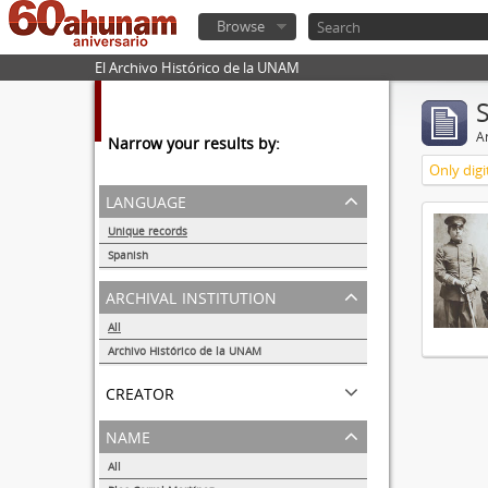
Browse
El Archivo Histórico de la UNAM
Ar
Narrow your results by:
Only digi
language
Unique records
1
Spanish
1
archival institution
All
Archivo Histórico de la UNAM
1
creator
name
All