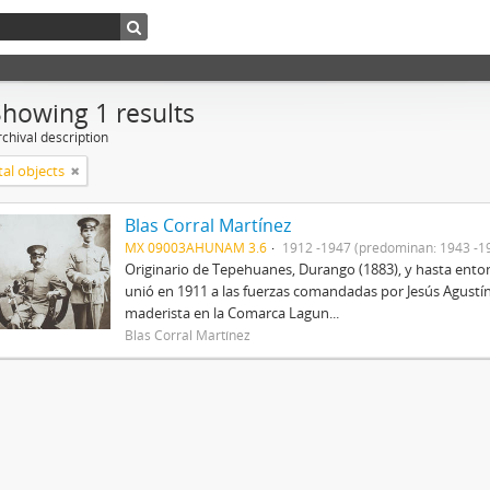
Showing 1 results
chival description
tal objects
Blas Corral Martínez
MX 09003AHUNAM 3.6
1912 -1947 (predominan: 1943 -1
Originario de Tepehuanes, Durango (1883), y hasta entonc
unió en 1911 a las fuerzas comandadas por Jesús Agustín
maderista en la Comarca Lagun...
Blas Corral Martínez