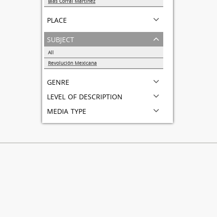
Blas Corral Martínez
1
place
subject
All
Revolución Mexicana
1
genre
level of description
media type