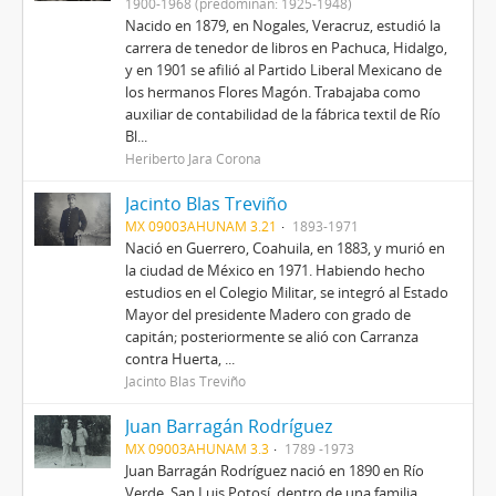
1900-1968 (predominan: 1925-1948)
Nacido en 1879, en Nogales, Veracruz, estudió la
carrera de tenedor de libros en Pachuca, Hidalgo,
y en 1901 se afilió al Partido Liberal Mexicano de
los hermanos Flores Magón. Trabajaba como
auxiliar de contabilidad de la fábrica textil de Río
Bl...
Heriberto Jara Corona
Jacinto Blas Treviño
MX 09003AHUNAM 3.21
1893-1971
Nació en Guerrero, Coahuila, en 1883, y murió en
la ciudad de México en 1971. Habiendo hecho
estudios en el Colegio Militar, se integró al Estado
Mayor del presidente Madero con grado de
capitán; posteriormente se alió con Carranza
contra Huerta, ...
Jacinto Blas Treviño
Juan Barragán Rodríguez
MX 09003AHUNAM 3.3
1789 -1973
Juan Barragán Rodríguez nació en 1890 en Río
Verde, San Luis Potosí, dentro de una familia