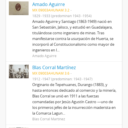
Amado Aguirre
MX 09003AHUNAM 3.2
1829 -1933 (predominan 1943 -1954)
Amado Aguirre y Santiago (1863-1949) nació en
San Sebastián, Jalisco, y estudió en Guadalajara,
titulándose como ingeniero de minas. Tras
manifestarse contra la usurpación de Huerta, se
incorporó al Constitucionalismo como mayor de
ingenieros en l...
Amado Aguirre
Blas Corral Martínez
MX 09003AHUNAM 3.6
1912 -1947 (predominan: 1943 -1947)
Originario de Tepehuanes, Durango (1883), y
hasta entonces dedicado al comercio y la minería,
Blas Corral se unió en 1911 a las fuerzas
comandadas por Jesús Agustín Castro —uno de
los primeros jefes de la insurrección maderista en
la Comarca Lagun...
Blas Corral Martínez