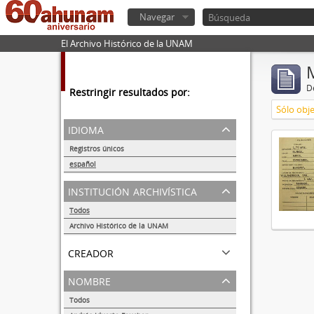
Navegar
El Archivo Histórico de la UNAM
De
Restringir resultados por:
Sólo obje
idioma
Registros únicos
1
español
1
institución archivística
Todos
Archivo Histórico de la UNAM
1
creador
nombre
Todos