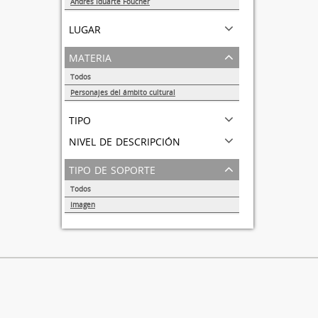
Andrés Iduarte Foucher
1
lugar
materia
Todos
Personajes del ámbito cultural
1
tipo
nivel de descripción
tipo de soporte
Todos
Imagen
1