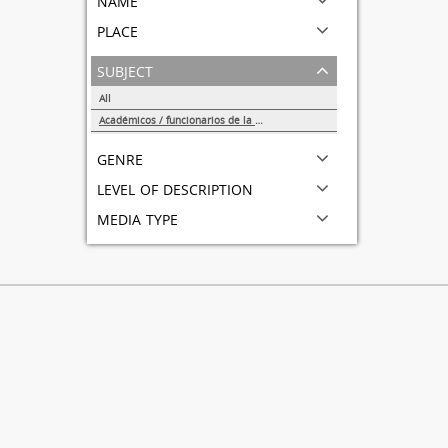
place
subject
All
Académicos / funcionarios de la Universidad
1
genre
level of description
media type