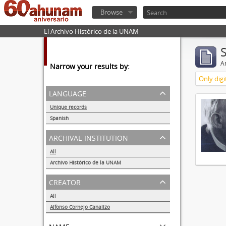
Browse
El Archivo Histórico de la UNAM
Ar
Narrow your results by:
Only digi
language
Unique records
1
Spanish
1
archival institution
All
Archivo Histórico de la UNAM
1
creator
All
Alfonso Cornejo Canalizo
1
name