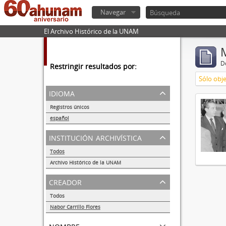
Navegar
El Archivo Histórico de la UNAM
De
Restringir resultados por:
Sólo obje
idioma
Registros únicos
1
español
1
institución archivística
Todos
Archivo Histórico de la UNAM
1
creador
Todos
Nabor Carrillo Flores
1
nombre