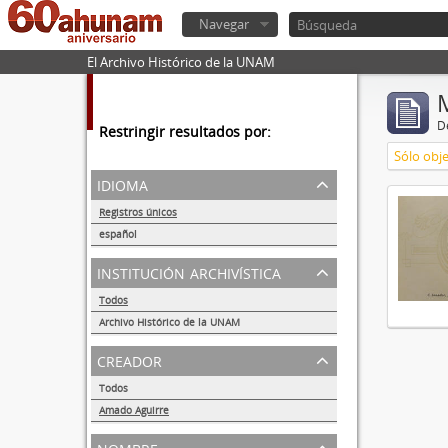
Navegar
El Archivo Histórico de la UNAM
De
Restringir resultados por:
Sólo obje
idioma
Registros únicos
1
español
1
institución archivística
Todos
Archivo Histórico de la UNAM
1
creador
Todos
Amado Aguirre
1
nombre