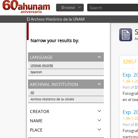
Browse
El Archivo Histórico de la UNAM
Ar
Narrow your results by:
language
32857 
Unique records
56292
Spanish
Exp. 2
56260
1.39-1-2
archival institution
Part of
D
All
Fotograf
en el te
Archivo Histórico de la UNAM
56284
creator
Exp. 2
name
1.39-1-2
Part of
D
place
Fotograf
particip