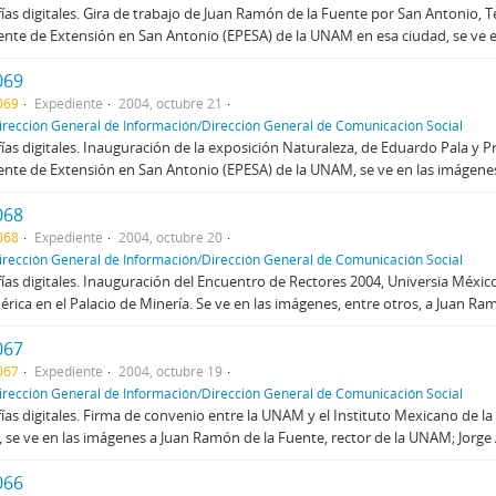
ías digitales. Gira de trabajo de Juan Ramón de la Fuente por San Antonio, Te
te de Extensión en San Antonio (EPESA) de la UNAM en esa ciudad, se ve en
069
069
Expediente
2004, octubre 21
irección General de Información/Dirección General de Comunicación Social
ías digitales. Inauguración de la exposición Naturaleza, de Eduardo Pala y P
te de Extensión en San Antonio (EPESA) de la UNAM, se ve en las imágenes 
068
068
Expediente
2004, octubre 20
irección General de Información/Dirección General de Comunicación Social
ías digitales. Inauguración del Encuentro de Rectores 2004, Universia Méxic
rica en el Palacio de Minería. Se ve en las imágenes, entre otros, a Juan Ramó
067
067
Expediente
2004, octubre 19
irección General de Información/Dirección General de Comunicación Social
ías digitales. Firma de convenio entre la UNAM y el Instituto Mexicano de la 
, se ve en las imágenes a Juan Ramón de la Fuente, rector de la UNAM; Jorge 
066