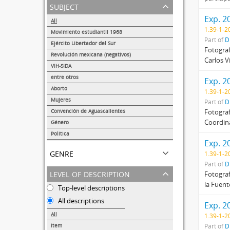
subject
Exp. 2
All
1.39-1-2
Movimiento estudiantil 1968
Part of
D
239
Ejército Libertador del Sur
Fotograf
150
Revolución mexicana (negativos)
Carlos V
101
VIH-SIDA
89
entre otros
Exp. 2
86
Aborto
1.39-1-2
72
Mujeres
Part of
D
64
Convención de Aguascalientes
Fotograf
40
Coordina
Género
28
Politica
Exp. 2
26
genre
1.39-1-2
Part of
D
level of description
Fotograf
la Fuent
Top-level descriptions
All descriptions
Exp. 2
All
1.39-1-2
Item
Part of
D