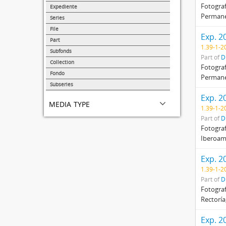
38139
Fotograf
Expediente
Permanen
14359
Series
1374
File
Exp. 2
875
Part
1.39-1-2
217
Subfonds
Part of
D
173
Collection
Fotograf
68
Fondo
Permanen
47
Subseries
41
Exp. 2
media type
1.39-1-2
Part of
D
Fotograf
Iberoamé
Exp. 2
1.39-1-2
Part of
D
Fotograf
Rectoría
Exp. 2