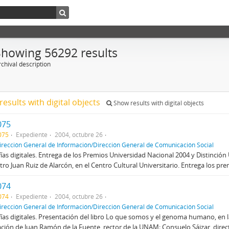
Showing 56292 results
chival description
results with digital objects
Show results with digital objects
075
075
Expediente
2004, octubre 26
irección General de Información/Dirección General de Comunicación Social
ías digitales. Entrega de los Premios Universidad Nacional 2004 y Distinció
atro Juan Ruiz de Alarcón, en el Centro Cultural Universitario. Entrega los pr
074
074
Expediente
2004, octubre 26
irección General de Información/Dirección General de Comunicación Social
ías digitales. Presentación del libro Lo que somos y el genoma humano, en l
ación de Juan Ramón de la Fuente, rector de la UNAM; Consuelo Sáizar, direct