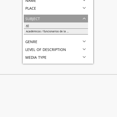
place
subject
All
Académicos / funcionarios de la Universidad
1
genre
level of description
media type