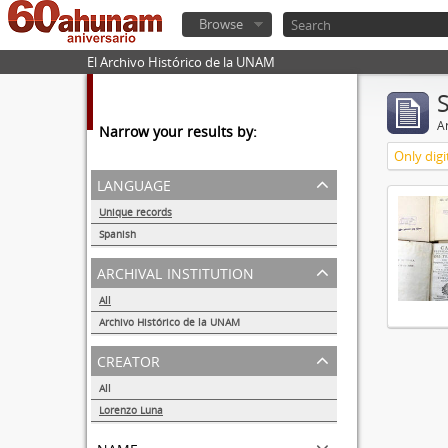
Browse
El Archivo Histórico de la UNAM
Ar
Narrow your results by:
Only digi
language
Unique records
1
Spanish
1
archival institution
All
Archivo Histórico de la UNAM
1
creator
All
Lorenzo Luna
1
name