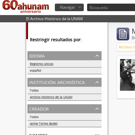
Navegar
El Archivo Histórico de la UNAM
De
Restringir resultados por:
Archivo 
idioma
Registros únicos
1
español
1
institución archivística
Todos
Archivo Histórico de la UNAM
1
creador
Todos
Jaime Torres Bodet
1
nombre