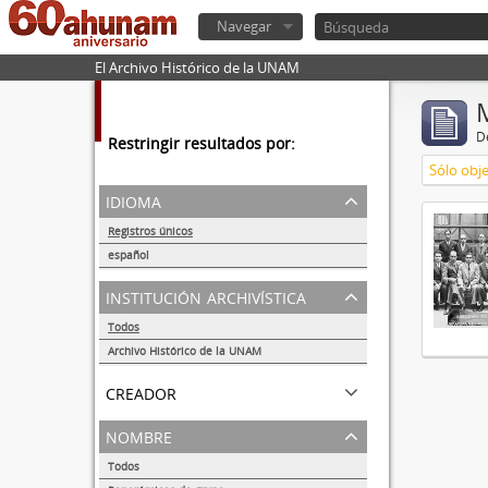
Navegar
El Archivo Histórico de la UNAM
De
Restringir resultados por:
Sólo obje
idioma
Registros únicos
1
español
1
institución archivística
Todos
Archivo Histórico de la UNAM
1
creador
nombre
Todos