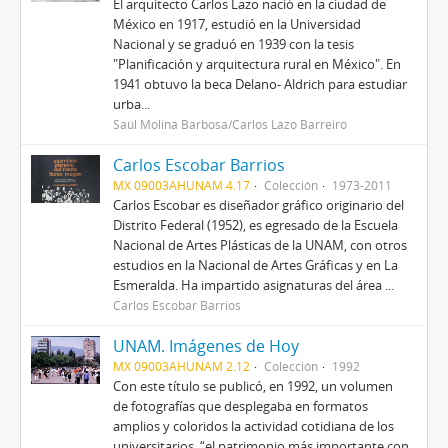
El arquitecto Carlos Lazo nació en la ciudad de
México en 1917, estudió en la Universidad
Nacional y se graduó en 1939 con la tesis
"Planificación y arquitectura rural en México". En
1941 obtuvo la beca Delano- Aldrich para estudiar
urba...
Saúl Molina Barbosa/Carlos Lazo Barreiro
Carlos Escobar Barrios
MX 09003AHUNAM 4.17
Colección
1973-2011
Carlos Escobar es diseñador gráfico originario del
Distrito Federal (1952), es egresado de la Escuela
Nacional de Artes Plásticas de la UNAM, con otros
estudios en la Nacional de Artes Gráficas y en La
Esmeralda. Ha impartido asignaturas del área ...
Carlos Escobar Barrios
UNAM. Imágenes de Hoy
MX 09003AHUNAM 2.12
Colección
1992
Con este título se publicó, en 1992, un volumen
de fotografías que desplegaba en formatos
amplios y coloridos la actividad cotidiana de los
universitarios, “el patrimonio más importante con