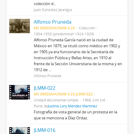
colección d...
Juan González Jáuregui
Alfonso Pruneda
MX 09003AHUNAM 4.24
Colección
1904-1950 (predominan 1924-1928)
Alfonso Pruneda García nació en la ciudad de
México en 1879, se tituló como médico en 1902 y
en 1905 ya era funcionario de la Secretaría de
Instrucción Pública y Bellas Artes, en 1910 al
frente de la Sección Universitaria de la misma y en
1912 de ...
Alfonso Pruneda
JLMM-022
MX 09003AHUNAM 4.23-JLMM-022
Unidad documental simple
1968, s/m s/d
Parte de
Justina Lory Méndez Martínez
Fotografía de vista general de un protesta en la
que se menciona a Díaz Ordaz.
JLMM-016