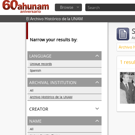
Browse
El Archivo Histórico de la UNAM
Ar
Narrow your results by:
Archivo 
language
1 resul
Unique records
1
Spanish
1
archival institution
All
Archivo Histórico de la UNAM
1
creator
name
All