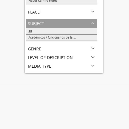
Nabor Carrillo Flores
1
place
subject
All
Académicos / funcionarios de la Universidad
1
genre
level of description
media type