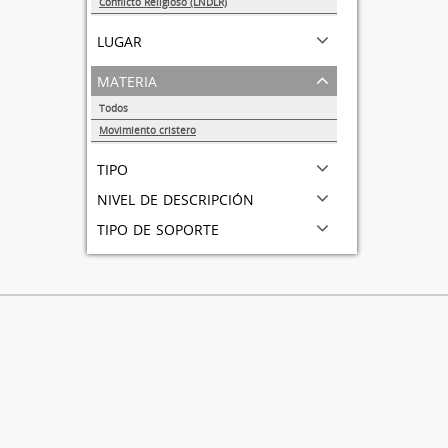
Conflicto Religioso (LNDLR)
1
lugar
materia
Todos
Movimiento cristero
1
tipo
nivel de descripción
tipo de soporte