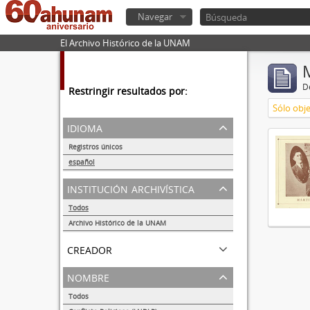
Navegar
El Archivo Histórico de la UNAM
De
Restringir resultados por:
Sólo obje
idioma
Registros únicos
1
español
1
institución archivística
Todos
Archivo Histórico de la UNAM
1
creador
nombre
Todos