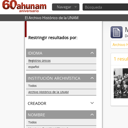
Navegar
El Archivo Histórico de la UNAM
De
Restringir resultados por:
Archivo 
idioma
1 resu
Registros únicos
1
español
1
institución archivística
Todos
Archivo Histórico de la UNAM
1
creador
nombre
Todos