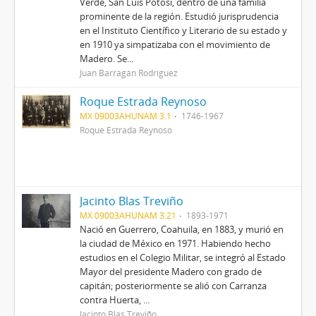
Verde, San Luis Potosí, dentro de una familia
prominente de la región. Estudió jurisprudencia
en el Instituto Científico y Literario de su estado y
en 1910 ya simpatizaba con el movimiento de
Madero. Se...
Juan Barragán Rodríguez
Roque Estrada Reynoso
MX 09003AHUNAM 3.1
1746-1967
Roque Estrada Reynoso
Jacinto Blas Treviño
MX 09003AHUNAM 3.21
1893-1971
Nació en Guerrero, Coahuila, en 1883, y murió en
la ciudad de México en 1971. Habiendo hecho
estudios en el Colegio Militar, se integró al Estado
Mayor del presidente Madero con grado de
capitán; posteriormente se alió con Carranza
contra Huerta, ...
Jacinto Blas Treviño