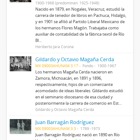
1900-1968 (predominan: 1925-1948)
Nacido en 1879, en Nogales, Veracruz, estudió la
carrera de tenedor de libros en Pachuca, Hidalgo,
y en 1901 se afilió al Partido Liberal Mexicano de
los hermanos Flores Magón. Trabajaba como
auxiliar de contabilidad de la fábrica textil de Río
Bl...
Heriberto Jara Corona
Gildardo y Octavio Magaña Cerda
MX 09003AHUNAM 3.17
Fondo
1900-1967
Los hermanos Magaña Cerda nacieron en
Zamora, Michoacán, en 1891 y 1896,
respectivamente, hijos de un comerciante
acomodado de ideas liberales. Gildardo estudió
en el seminario diocesano de esa ciudad y
posteriormente la carrera de comercio en Est...
Gildardo y Octavio Magaña Cerda
Juan Barragán Rodríguez
MX 09003AHUNAM 3.3
1789 -1973
Juan Barragán Rodríguez nació en 1890 en Río