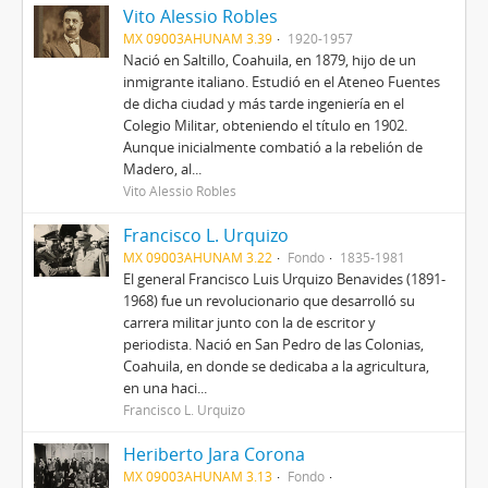
Vito Alessio Robles
MX 09003AHUNAM 3.39
1920-1957
Nació en Saltillo, Coahuila, en 1879, hijo de un
inmigrante italiano. Estudió en el Ateneo Fuentes
de dicha ciudad y más tarde ingeniería en el
Colegio Militar, obteniendo el título en 1902.
Aunque inicialmente combatió a la rebelión de
Madero, al...
Vito Alessio Robles
Francisco L. Urquizo
MX 09003AHUNAM 3.22
Fondo
1835-1981
El general Francisco Luis Urquizo Benavides (1891-
1968) fue un revolucionario que desarrolló su
carrera militar junto con la de escritor y
periodista. Nació en San Pedro de las Colonias,
Coahuila, en donde se dedicaba a la agricultura,
en una haci...
Francisco L. Urquizo
Heriberto Jara Corona
MX 09003AHUNAM 3.13
Fondo