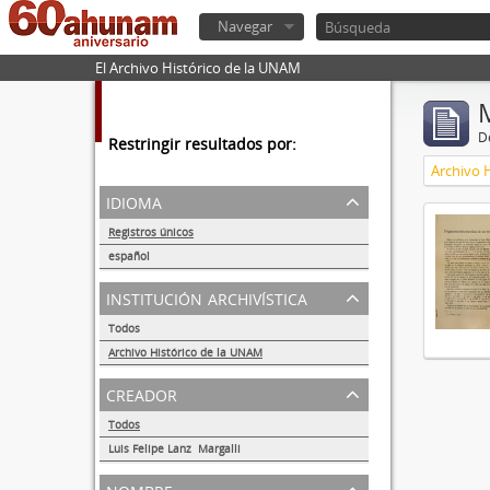
Navegar
El Archivo Histórico de la UNAM
De
Restringir resultados por:
Archivo 
idioma
Registros únicos
1
español
1
institución archivística
Todos
Archivo Histórico de la UNAM
1
creador
Todos
Luis Felipe Lanz Margalli
1
nombre