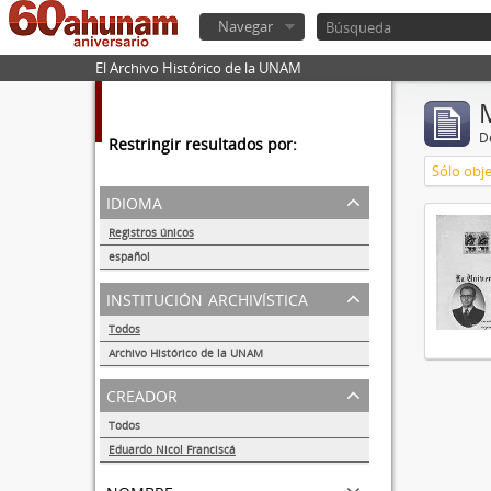
Navegar
El Archivo Histórico de la UNAM
De
Restringir resultados por:
Sólo obje
idioma
Registros únicos
1
español
1
institución archivística
Todos
Archivo Histórico de la UNAM
1
creador
Todos
Eduardo Nicol Franciscá
1
nombre