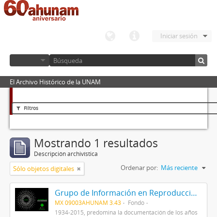
Iniciar sesión
El Archivo Histórico de la UNAM
Filtros
Mostrando 1 resultados
Descripción archivística
Ordenar por:
Más reciente
Sólo objetos digitales
Grupo de Información en Reproducción Elegida (GIRE)
MX 09003AHUNAM 3.43
Fondo
1934-2015, predomina la documentación de los años