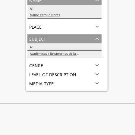
All
Nabor Carrillo Flores
1
place
subject
All
Académicos / funcionarios de la Universidad
1
genre
level of description
media type