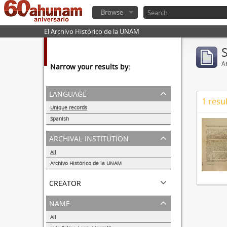
Browse
El Archivo Histórico de la UNAM
Ar
Narrow your results by:
language
1 resul
Unique records
1
Spanish
1
archival institution
All
Archivo Histórico de la UNAM
1
creator
name
All