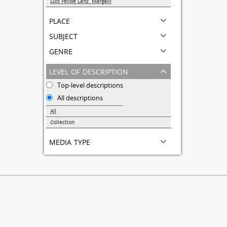
Luis Felipe Lanz Margalli
1
place
subject
genre
level of description
Top-level descriptions
All descriptions
All
Collection
1
media type