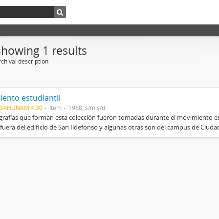
Showing 1 results
chival description
ento estudiantil
03AHUNAM 4.30
Item
1968, s/m s/d
grafías que forman esta colección fueron tomadas durante el movimiento es
fuera del edificio de San Ildefonso y algunas otras son del campus de Ciudad 