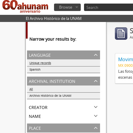
Browse
El Archivo Histórico de la UNAM
Ar
Narrow your results by:
language
Movimi
Unique records
MX 090
1
Spanish
Las foto
1
escenas 
archival institution
All
Archivo Histórico de la UNAM
1
creator
name
place