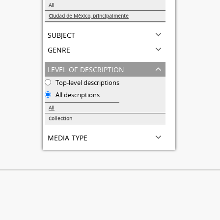
All
Ciudad de México, principalmente
1
subject
genre
level of description
Top-level descriptions
All descriptions
All
Collection
1
media type