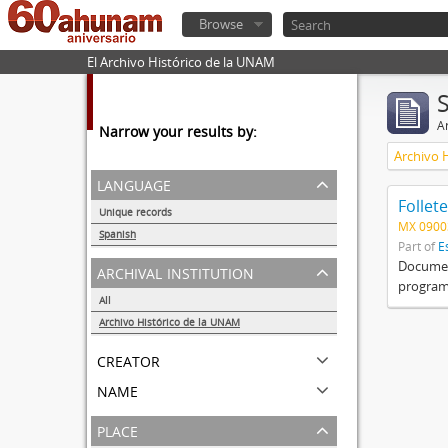
Browse
El Archivo Histórico de la UNAM
Ar
Narrow your results by:
Archivo 
language
Follete
Unique records
MX 0900
1
Spanish
Part of
E
1
Document
archival institution
programa
All
Archivo Histórico de la UNAM
1
creator
name
place