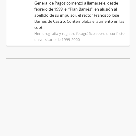
General de Pagos comenzó a llamársele, desde
febrero de 1999, el “Plan Barnés", en alusión al
apellido de su impulsor, el rector Francisco José
Barnés de Castro. Contemplaba el aumento en las
cuot...
Hemerografía y registro fotográfico sobre el conflicto
universitario de 1999-2000