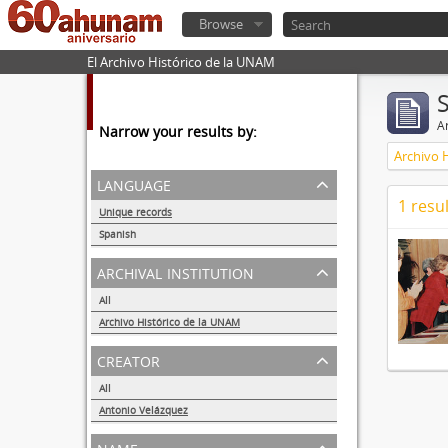
Browse
El Archivo Histórico de la UNAM
Ar
Narrow your results by:
Archivo 
language
1 resul
Unique records
1
Spanish
1
archival institution
All
Archivo Histórico de la UNAM
1
creator
All
Antonio Velázquez
1
name