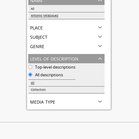
All
Antonio Velázquez
1
place
subject
genre
level of description
Top-level descriptions
All descriptions
All
Collection
1
media type