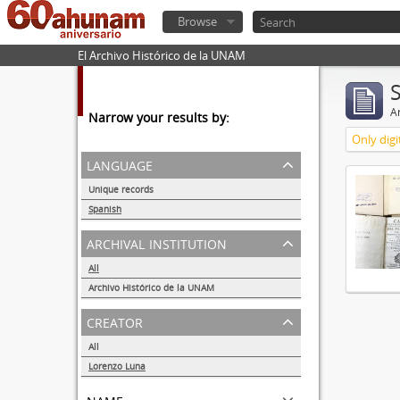
Browse
El Archivo Histórico de la UNAM
Ar
Narrow your results by:
Only digi
language
Unique records
1
Spanish
1
archival institution
All
Archivo Histórico de la UNAM
1
creator
All
Lorenzo Luna
1
name