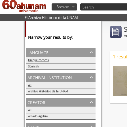
Browse
El Archivo Histórico de la UNAM
Ar
Narrow your results by:
language
1 resul
Unique records
1
Spanish
1
archival institution
All
Archivo Histórico de la UNAM
1
creator
All
Amado Aguirre
1
name