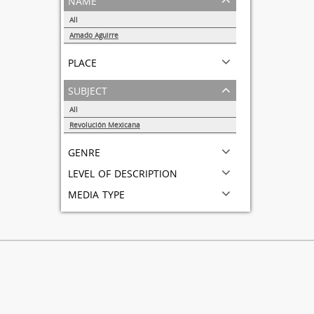
All
Amado Aguirre
1
place
subject
All
Revolución Mexicana
1
genre
level of description
media type