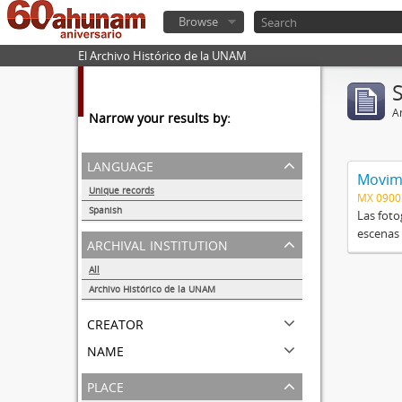
Browse
El Archivo Histórico de la UNAM
Ar
Narrow your results by:
language
Movimi
Unique records
MX 090
1
Spanish
Las foto
1
escenas 
archival institution
All
Archivo Histórico de la UNAM
1
creator
name
place