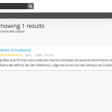
Showing 1 results
chival description
ento estudiantil
03AHUNAM 4.30
Item
1968, s/m s/d
grafías que forman esta colección fueron tomadas durante el movimiento es
fuera del edificio de San Ildefonso y algunas otras son del campus de Ciudad 