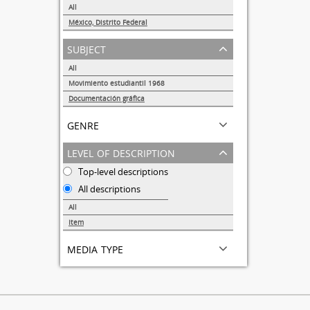
All
México, Distrito Federal
1
subject
All
Movimiento estudiantil 1968
1
Documentación gráfica
1
genre
level of description
Top-level descriptions
All descriptions
All
Item
1
media type