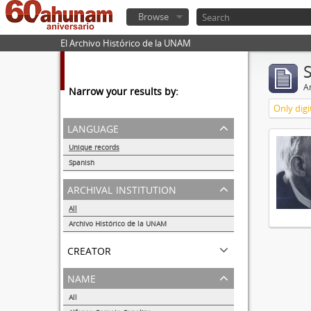
Browse
El Archivo Histórico de la UNAM
Ar
Narrow your results by:
Only digi
language
Unique records
1
Spanish
1
archival institution
All
Archivo Histórico de la UNAM
1
creator
name
All