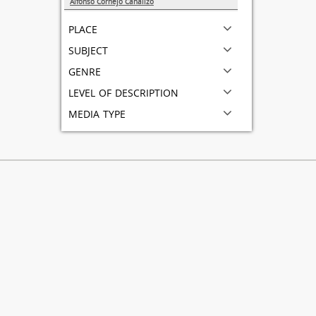
Alfonso Cornejo Canalizo
1
place
subject
genre
level of description
media type