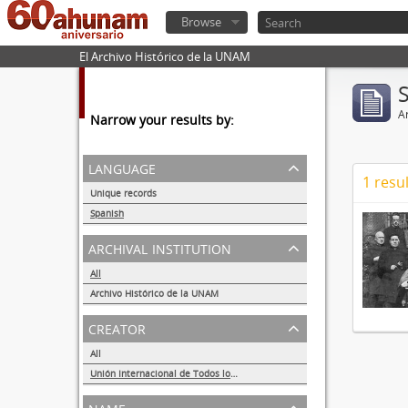
Browse
El Archivo Histórico de la UNAM
Ar
Narrow your results by:
language
1 resul
Unique records
1
Spanish
1
archival institution
All
Archivo Histórico de la UNAM
1
creator
All
Unión Internacional de Todos los Amigos (VITA-México)
1
name