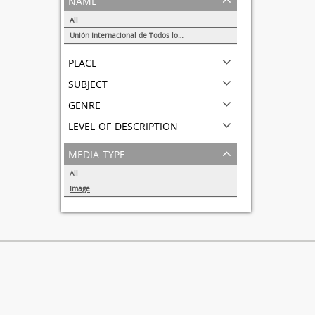
All
Unión Internacional de Todos los Amigos (VITA-México)
1
place
subject
genre
level of description
media type
All
Image
1