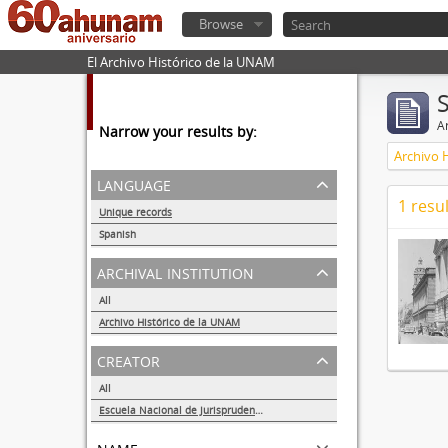
Browse
El Archivo Histórico de la UNAM
Ar
Narrow your results by:
Archivo 
language
1 resul
Unique records
1
Spanish
1
archival institution
All
Archivo Histórico de la UNAM
1
creator
All
Escuela Nacional de Jurisprudencia
1
name