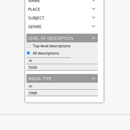
place
subject
genre
level of description
Top-level descriptions
All descriptions
All
Fondo
1
media type
All
Image
1