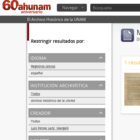
Navegar
El Archivo Histórico de la UNAM
De
Restringir resultados por:
idioma
1 resu
Registros únicos
1
español
1
institución archivística
Todos
Archivo Histórico de la UNAM
1
creador
Todos
Luis Felipe Lanz Margalli
1
nombre