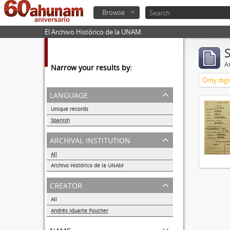
Browse
El Archivo Histórico de la UNAM
Ar
Narrow your results by:
Only digi
language
Unique records
1
Spanish
1
archival institution
All
Archivo Histórico de la UNAM
1
creator
All
Andrés Iduarte Foucher
1
name