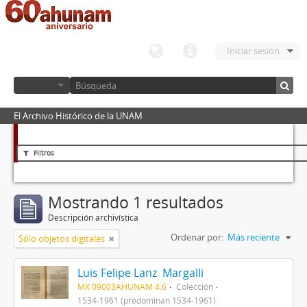
Iniciar sesión
El Archivo Histórico de la UNAM
Filtros
Mostrando 1 resultados
Descripción archivística
Ordenar por:
Más reciente
Sólo objetos digitales
Luis Felipe Lanz Margalli
MX 09003AHUNAM 4.6
Colección
1534-1961 (predominan 1534-1961)