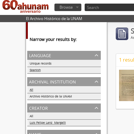
Browse
El Archivo Histórico de la UNAM
Ar
Narrow your results by:
language
1 resul
Unique records
1
Spanish
1
archival institution
All
Archivo Histórico de la UNAM
1
creator
All
Luis Felipe Lanz Margalli
1
name