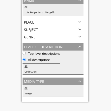
All
Luis Felipe Lanz Margalli
1
place
subject
genre
level of description
Top-level descriptions
All descriptions
All
Collection
1
media type
All
Image
1