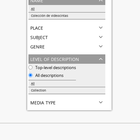
All
Colección de videocintas
1
place
subject
genre
level of description
Top-level descriptions
All descriptions
All
Collection
1
media type