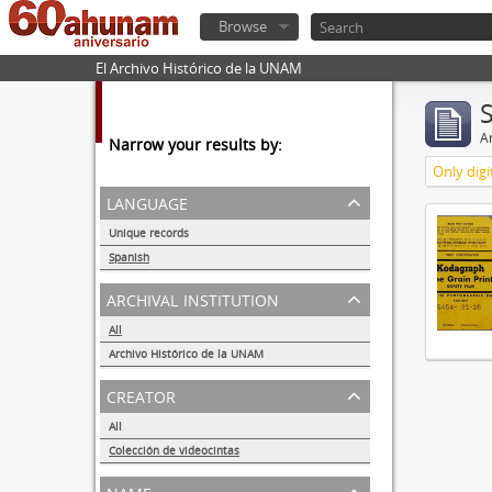
Browse
El Archivo Histórico de la UNAM
Ar
Narrow your results by:
Only digi
language
Unique records
1
Spanish
1
archival institution
All
Archivo Histórico de la UNAM
1
creator
All
Colección de videocintas
1
name