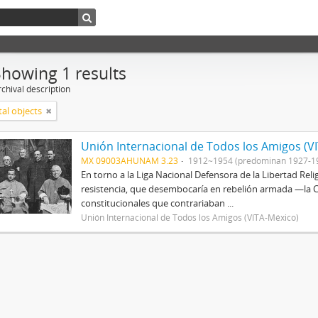
Showing 1 results
chival description
tal objects
Unión Internacional de Todos los Amigos (V
MX 09003AHUNAM 3.23
1912~1954 (predominan 1927-1
En torno a la Liga Nacional Defensora de la Libertad Rel
resistencia, que desembocaría en rebelión armada —la Cr
constitucionales que contrariaban ...
Unión Internacional de Todos los Amigos (VITA-México)