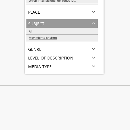
Unión Internacional de Todos los Amigos (VITA-México)
1
place
subject
All
Movimiento cristero
1
genre
level of description
media type