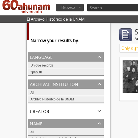
Browse
El Archivo Histórico de la UNAM
Ar
Narrow your results by:
Only digi
language
Unique records
1
Spanish
1
archival institution
All
Archivo Histórico de la UNAM
1
creator
name
All