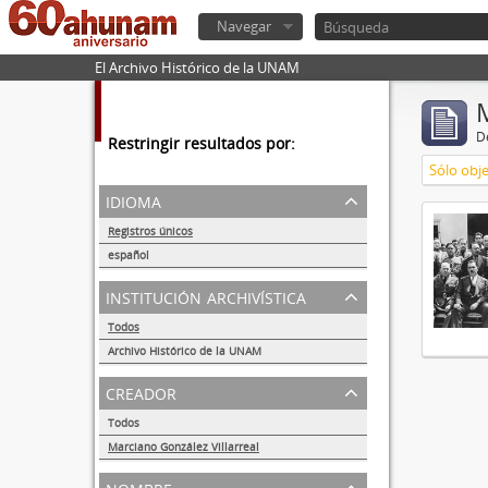
Navegar
El Archivo Histórico de la UNAM
De
Restringir resultados por:
Sólo obje
idioma
Registros únicos
1
español
1
institución archivística
Todos
Archivo Histórico de la UNAM
1
creador
Todos
Marciano González Villarreal
1
nombre