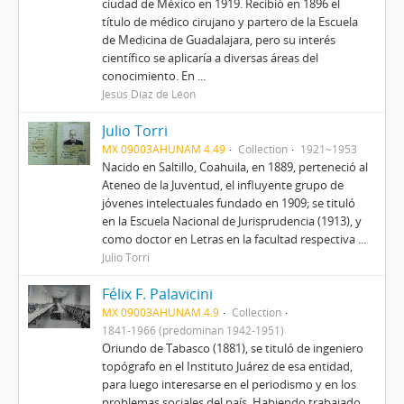
ciudad de México en 1919. Recibió en 1896 el
título de médico cirujano y partero de la Escuela
de Medicina de Guadalajara, pero su interés
científico se aplicaría a diversas áreas del
conocimiento. En ...
Jesús Díaz de Léon
Julio Torri
MX 09003AHUNAM 4.49
Collection
1921~1953
Nacido en Saltillo, Coahuila, en 1889, perteneció al
Ateneo de la Juventud, el influyente grupo de
jóvenes intelectuales fundado en 1909; se tituló
en la Escuela Nacional de Jurisprudencia (1913), y
como doctor en Letras en la facultad respectiva ...
Julio Torri
Félix F. Palavicini
MX 09003AHUNAM 4.9
Collection
1841-1966 (predominan 1942-1951)
Oriundo de Tabasco (1881), se tituló de ingeniero
topógrafo en el Instituto Juárez de esa entidad,
para luego interesarse en el periodismo y en los
problemas sociales del país. Habiendo trabajado