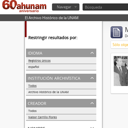
Navegar
El Archivo Histórico de la UNAM
De
Restringir resultados por:
Sólo obje
idioma
Registros únicos
1
español
1
institución archivística
Todos
Archivo Histórico de la UNAM
1
creador
Todos
Nabor Carrillo Flores
1
nombre