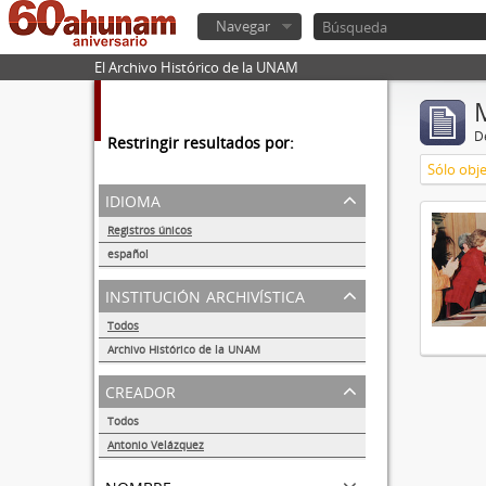
Navegar
El Archivo Histórico de la UNAM
De
Restringir resultados por:
Sólo obje
idioma
Registros únicos
1
español
1
institución archivística
Todos
Archivo Histórico de la UNAM
1
creador
Todos
Antonio Velázquez
1
nombre