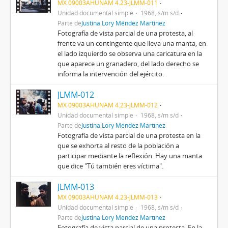
MX 09003AHUNAM 4.23-JLMM-011
Unidad documental simple
1968, s/m s/d
Parte de
Justina Lory Méndez Martínez
Fotografía de vista parcial de una protesta, al
frente va un contingente que lleva una manta, en
el lado izquierdo se observa una caricatura en la
que aparece un granadero, del lado derecho se
informa la intervención del ejército.
JLMM-012
MX 09003AHUNAM 4.23-JLMM-012
Unidad documental simple
1968, s/m s/d
Parte de
Justina Lory Méndez Martínez
Fotografía de vista parcial de una protesta en la
que se exhorta al resto de la población a
participar mediante la reflexión. Hay una manta
que dice "Tú también eres víctima".
JLMM-013
MX 09003AHUNAM 4.23-JLMM-013
Unidad documental simple
1968, s/m s/d
Parte de
Justina Lory Méndez Martínez
Fotografía de vista parcial de una protesta. En la