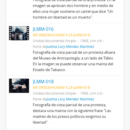
imagen se aprecian dos hombre y en medio de
ellos una mujer sostiene un cartel que dice "Un
hombre sin libertad es un muerto".
JLMM-016
MX 09003AHUNAM 4.23-JLMM-016
Unidad documental simple
1968, s/m s/d
Parte de
Justina Lory Méndez Martínez
Fotografía de vista parcial de un protesta afuera
del Museo de Antropología, a un lado de Tláloc.
En la imagen se puede observar una manta del
Estado de Tabasco.
JLMM-018
MX 09003AHUNAM 4.23-JLMM-018
Unidad documental simple
1968, s/m s/d
Parte de
Justina Lory Méndez Martínez
Fotografía de vista parcial de una protesta,
destaca una manta con la siguiente frase "Las
madres de los presos políticos exigimos su
libertad".