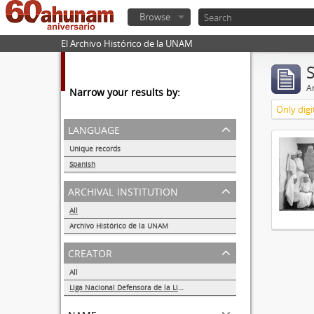
Browse
El Archivo Histórico de la UNAM
Ar
Narrow your results by:
Only digi
language
Unique records
1
Spanish
1
archival institution
All
Archivo Histórico de la UNAM
1
creator
All
Liga Nacional Defensora de la Libertad Religiosa
1
name